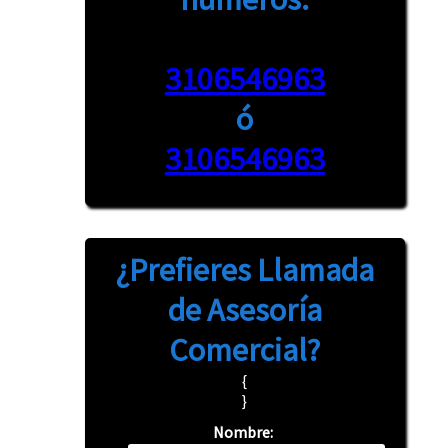
3106546963
ó
3106546963
¿Prefieres
Llamada
de Asesoría
Comercial?
{
}
Nombre: