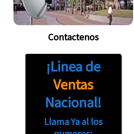
Contactenos
¡Linea de
Ventas
Nacional!
Llama Ya al los
numeros: