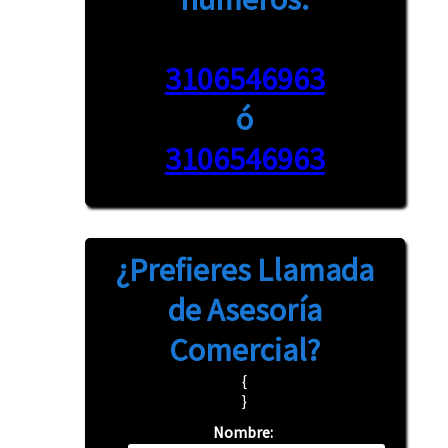
3106546963
ó
3106546963
¿Prefieres
Llamada
de Asesoría
Comercial?
{
}
Nombre: