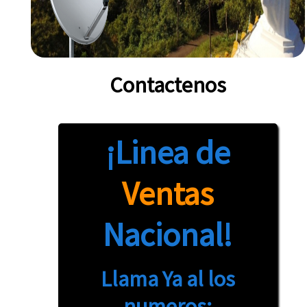
Contactenos
¡Linea de
Ventas
Nacional!
Llama Ya al los
numeros: