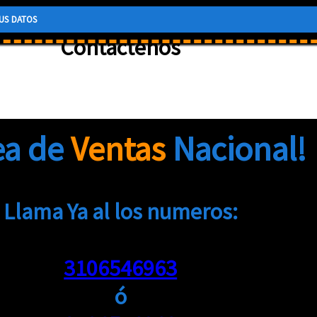
Contactenos
ea de
Ventas
Nacional!
Llama Ya al los numeros:
3106546963
ó