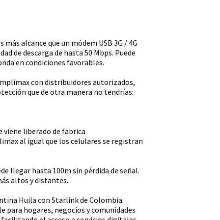
ces más alcance que un módem USB 3G / 4G
idad de descarga de hasta 50 Mbps. Puede
onda en condiciones favorables.
mplimax con distribuidores autorizados,
otección que de otra manera no tendrías:
 viene liberado de fabrica
limax al igual que los celulares se registran
e llegar hasta 100m sin pérdida de señal.
más altos y distantes.
ntina Huila con Starlink de Colombia
ble para hogares, negocios y comunidades
 facilitando el acceso a servicios digitales