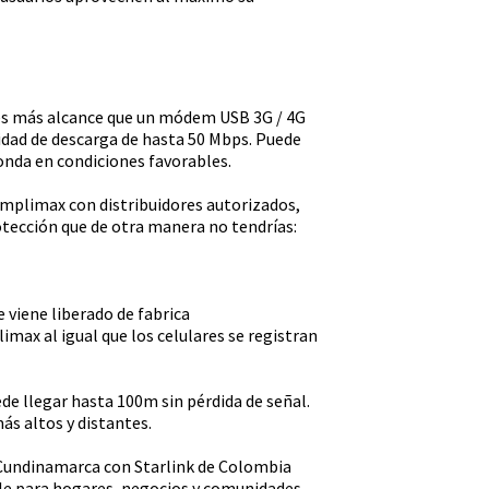
ces más alcance que un módem USB 3G / 4G
idad de descarga de hasta 50 Mbps. Puede
onda en condiciones favorables.
mplimax con distribuidores autorizados,
otección que de otra manera no tendrías:
 viene liberado de fabrica
limax al igual que los celulares se registran
e llegar hasta 100m sin pérdida de señal.
más altos y distantes.
 Cundinamarca con Starlink de Colombia
ble para hogares, negocios y comunidades