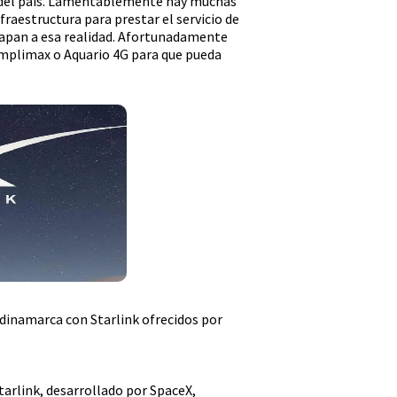
al del país. Lamentablemente hay muchas
raestructura para prestar el servicio de
apan a esa realidad. Afortunadamente
Amplimax o Aquario 4G para que pueda
ndinamarca con Starlink ofrecidos por
Starlink, desarrollado por SpaceX,