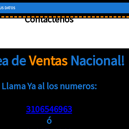
Contactenos
ea de
Ventas
Nacional!
Llama Ya al los numeros:
3106546963
ó