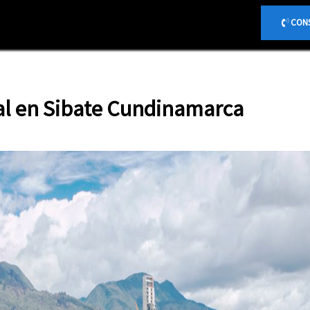
{
}
CONS
al en Sibate Cundinamarca