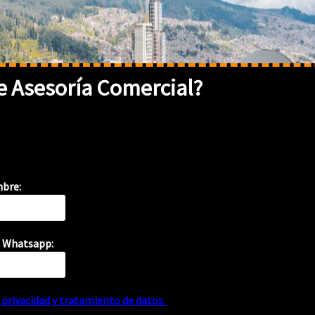
 Asesoría Comercial?
{
}
bre:
 Whatsapp:
}
e privacidad y tratamiento de datos.