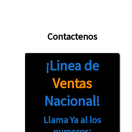
Contactenos
¡Linea de
Ventas
Nacional!
Llama Ya al los
numeros: