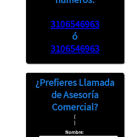
3106546963
ó
3106546963
¿Prefieres
Llamada
de Asesoría
Comercial?
{
}
Nombre: