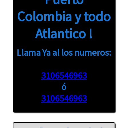
Colombia y todo
Atlantico !
Llama Ya al los numeros:
3106546963
ó
3106546963