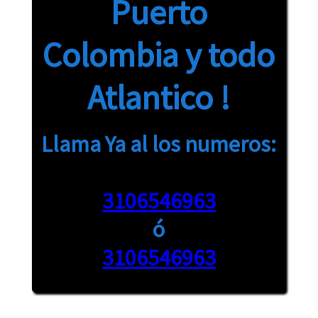
Puerto
Colombia y todo
Atlantico !
Llama Ya al los numeros:
3106546963
ó
3106546963