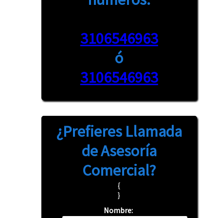
3106546963
ó
3106546963
¿Prefieres
Llamada
de Asesoría
Comercial?
{
}
Nombre: