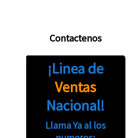
Contactenos
¡Linea de
Ventas
Nacional!
Llama Ya al los
numeros: